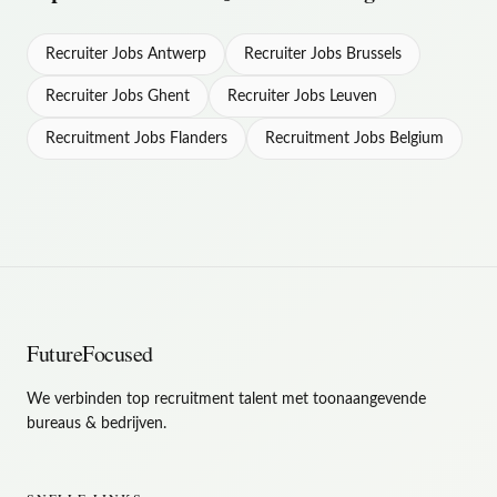
,
Brussels
recruitment position in
This
carrière!</p>
ondernemer bouw je je klantenportefeuille uit, ga je op
Belgium offers an exciting opportunity for recruitment
zoek naar nieuwe opportuniteiten en weet je jezelf en je
Recruiter Jobs Antwerp
Recruiter Jobs Brussels
professionals seeking career growth in the Belgian
team te verkopen!</p><p>🔸<strong>Het is een
recruitment market.
Recruiter Jobs Ghent
marathon, geen sprint!</strong> Tijd genoeg om ook je
Recruiter Jobs Leuven
eigen vaardigheden te ontwikkelen en verder te groeien
Recruitment Jobs Flanders
Recruitment Jobs Belgium
in je commerciële rol📈</p><p><strong>Jouw profiel:
</strong></p><p>🔸Salesbeest met ervaring in
rekrutering? <strong>Nice to meet you! 🤝</strong>
</p><p>🔸Je bent betrouwbaar en hebt een positieve
ingesteldheid? Je collega’s, klanten en kandidaten hopen
erop!</p><p>🔸<strong>Drive en pit</strong>, dat mag
niet ontbreken in je rol! 🚀</p><p>🔸Spreek je
Nederlands en Engels? <strong>Plus, plus, plus!</strong>
</p><p>Het aanbod:</p><p>🔸<strong>Dé
FutureFocused
uitdaging</strong> waarop jij zat te wachten als
commerciële hunter in combinatie met de nodige
We verbinden top recruitment talent met toonaangevende
begeleiding!</p><p>🔸<strong>Opportuniteiten,
bureaus & bedrijven.
flexibiliteit en vrijheid</strong> om je functie uit te
oefenen en uit te werken naar jouw wensen.</p>
<p>🔸Een team waarin je ideeën en initiatieven