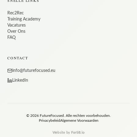
SNELLE LINKS
geapprecieerd worden. Het is als het ware een
<strong>estafetteloop</strong>, waarbij iedereen zijn
Rec2Rec
steentje bijdraagt aan het groter geheel.</p><p>🔸Een
Training Academy
<strong>aantrekkelijk salaris</strong> aangevuld met
Vacatures
bedrijfswagen, <strong>maaltijdcheques, dagvergoeding,
Over Ons
FAQ
hospitalisatie- en groepsverzekering en een onbeperkt
recruitment
This
commissiesysteem 💰</strong></p>
, Belgium offers an
Zaventem, Brussels
position in
CONTACT
exciting opportunity for recruitment professionals
seeking career growth in the Belgian recruitment market.
info@futurefocused.eu
LinkedIn
©
2026
FutureFocused.
Alle rechten voorbehouden.
Privacybeleid
Algemene Voorwaarden
Website by
Forti8.io