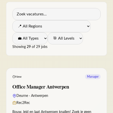
Showing
29
of
29
jobs
Office Manager Antwerpen
New
Manager
Office Manager Antwerpen
Deurne · Antwerpen
Permanent
Deurne · Antwerpen
Office Manager Antwerpen Bouw, leid en laat
Antwerpen knallen! Zoek je geen klassieke managersrol
Rec2Rec
maar wil je een kantoor laten groeien? Een sterk
Bouw, leid en laat Antwerpen knallen! Zoek je geen
groeiend rekruteringskantoor zoekt een Office Manager